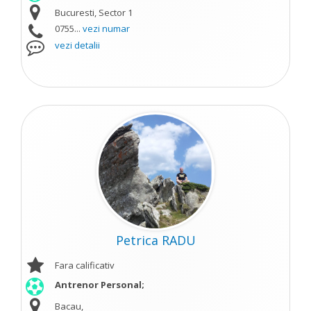
Bucuresti, Sector 1
0755...
vezi numar
vezi detalii
Petrica RADU
Fara calificativ
Antrenor Personal;
Bacau,