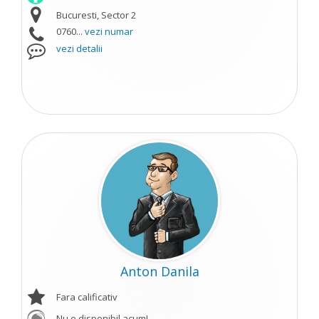
Bucuresti, Sector 2
0760...
vezi numar
vezi detalii
Anton Danila
Fara calificativ
Nu e disponibil acum!