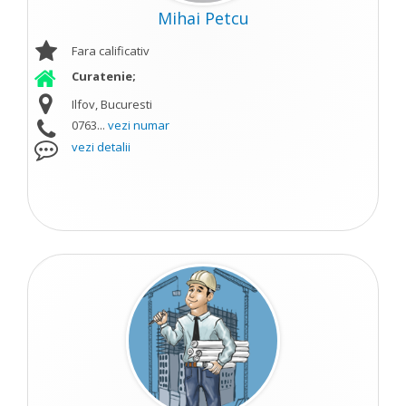
Mihai Petcu
Fara calificativ
Curatenie;
Ilfov, Bucuresti
0763...
vezi numar
vezi detalii