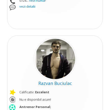
0724...
vezi numar
vezi detalii
Razvan Buciulac
Calificativ:
Excelent
Nu e disponibil acum!
Antrenor Personal;