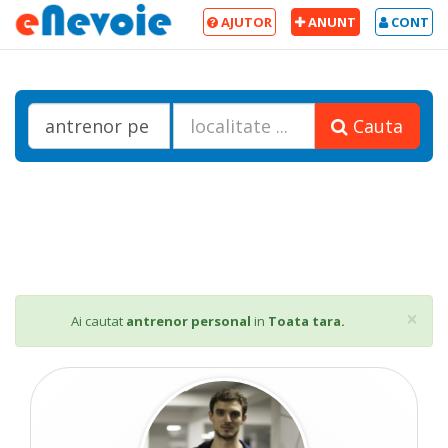
AJUTOR
ANUNT
CONT
Cauta
Cl
×
Ai cautat
antrenor personal
in
Toata tara.