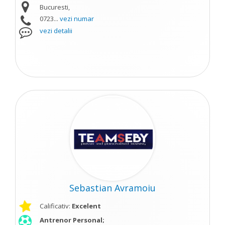
Bucuresti,
0723...
vezi numar
vezi detalii
Sebastian Avramoiu
Calificativ:
Excelent
Antrenor Personal;