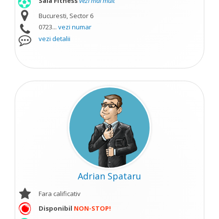
Sala Fitness
vezi mai mult
Bucuresti, Sector 6
0723...
vezi numar
vezi detalii
Adrian Spataru
Fara calificativ
Disponibil
NON-STOP!