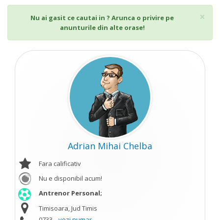
Cl
×
Nu ai gasit ce cautai in ? Arunca o privire pe
anunturile din alte orase!
Adrian Mihai Chelba
Fara calificativ
Nu e disponibil acum!
Antrenor Personal;
Timisoara, Jud Timis
0733...
vezi numar