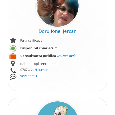
Doru Ionel Jercan
Fara calificativ
Disponibil chiar acum!
Consultanta Juridica
vezi mai mult
Babeni Topliceni, Buzau
0767...
vezi numar
vezi detalii