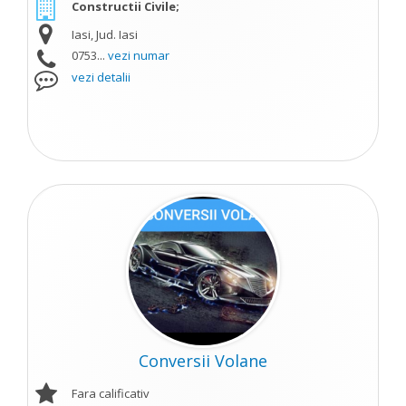
Constructii Civile;
Iasi, Jud. Iasi
0753...
vezi numar
vezi detalii
Conversii Volane
Fara calificativ