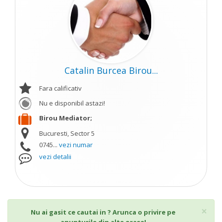
Catalin Burcea Birou...
Fara calificativ
Nu e disponibil astazi!
Birou Mediator;
Bucuresti, Sector 5
0745...
vezi numar
vezi detalii
Cl
×
Nu ai gasit ce cautai in ? Arunca o privire pe