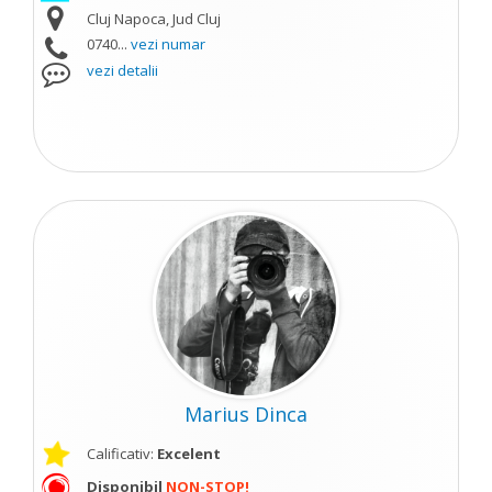
Cluj Napoca, Jud Cluj
0740...
vezi numar
vezi detalii
Marius Dinca
Calificativ:
Excelent
Disponibil
NON-STOP!