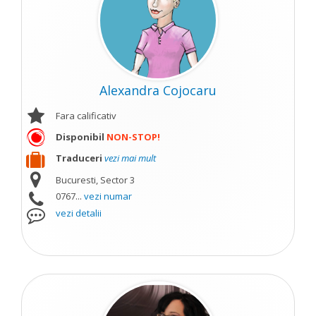
Alexandra Cojocaru
Fara calificativ
Disponibil
NON-STOP!
Traduceri
vezi mai mult
Bucuresti, Sector 3
0767...
vezi numar
vezi detalii