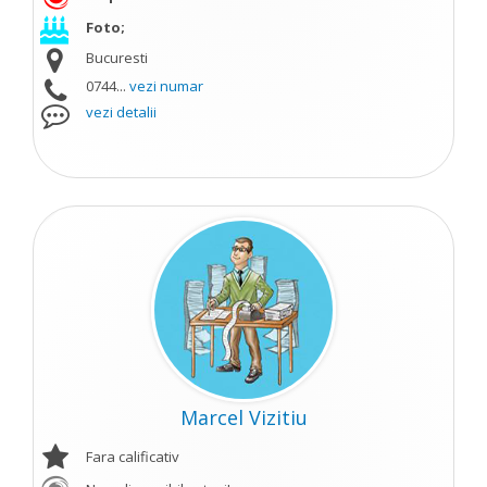
Foto;
Bucuresti
0744...
vezi numar
vezi detalii
Marcel Vizitiu
Fara calificativ