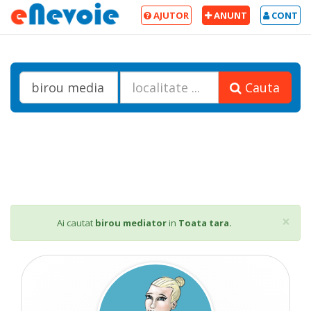
AJUTOR
ANUNT
CONT
Cauta
Cl
×
Ai cautat
birou mediator
in
Toata tara.