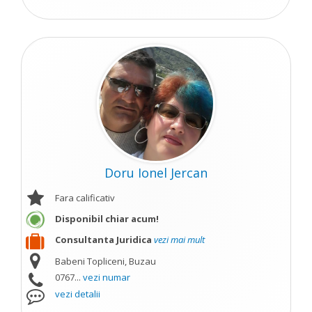
Doru Ionel Jercan
Fara calificativ
Disponibil chiar acum!
Consultanta Juridica
vezi mai mult
Babeni Topliceni, Buzau
0767...
vezi numar
vezi detalii