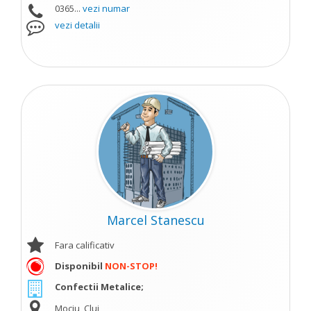
0365...
vezi numar
vezi detalii
Marcel Stanescu
Fara calificativ
Disponibil
NON-STOP!
Confectii Metalice;
Mociu, Cluj