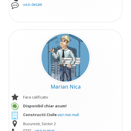
vezi detalii
Marian Nica
Fara calificativ
Disponibil chiar acum!
Constructii Civile
vezi mai mult
Bucuresti, Sector 2
0742...
vezi numar