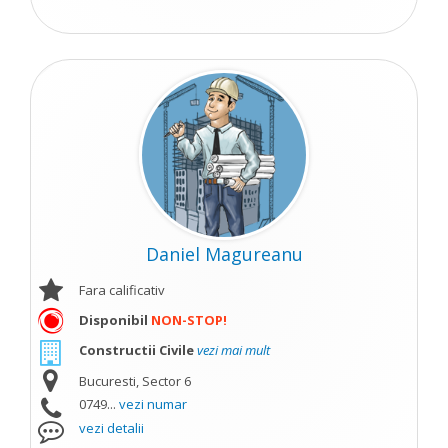
Daniel Magureanu
Fara calificativ
Disponibil
NON-STOP!
Constructii Civile
vezi mai mult
Bucuresti, Sector 6
0749...
vezi numar
vezi detalii