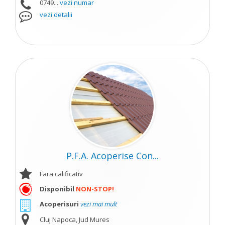
0749...
vezi numar
vezi detalii
P.F.A. Acoperise Con...
Fara calificativ
Disponibil
NON-STOP!
Acoperisuri
vezi mai mult
Cluj Napoca, Jud Mures