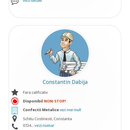
vezi detalii
Constantin Dabija
Fara calificativ
Disponibil
NON-STOP!
Confectii Metalice
vezi mai mult
Schitu Costinesti, Constanta
0724...
vezi numar