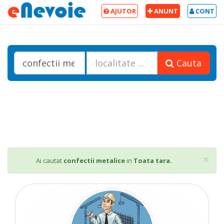
AJUTOR
ANUNT
CONT
Cauta
Cl
×
Ai cautat
confectii metalice
in
Toata tara.