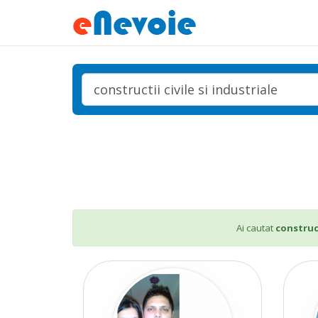
Ai cautat
construct