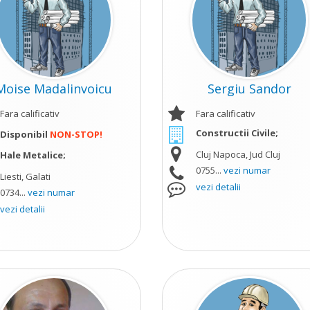
Moise Madalinvoicu
Sergiu Sandor
Fara calificativ
Fara calificativ
Constructii Civile;
Disponibil
NON-STOP!
Cluj Napoca, Jud Cluj
Hale Metalice;
0755...
vezi numar
Liesti, Galati
vezi detalii
0734...
vezi numar
vezi detalii