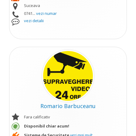
Suceava
0741...
vezi numar
vezi detalii
Romario Barbuceanu
Fara calificativ
Disponibil chiar acum!
Sisteme de Securitate
vezi mai mult