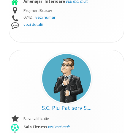
Amenajari Interioare
vezi mai mult
Prejmer, Brasov
0742...
vezi numar
vezi detalii
S.C. Piu Patiserv S....
Fara calificativ
Sala Fitness
vezi mai mult