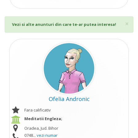
Cl
×
Vezi si alte anunturi din care te-ar putea interesa!
Ofelia Andronic
Fara calificativ
Meditatii Engleza;
Oradea, Jud. Bihor
0748...
vezi numar