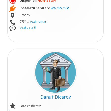
Disponibil
NON-STOP!
Instalatii Sanitare
vezi mai mult
Brasov
0731...
vezi numar
vezi detalii
Danut Dicarov
Fara calificativ