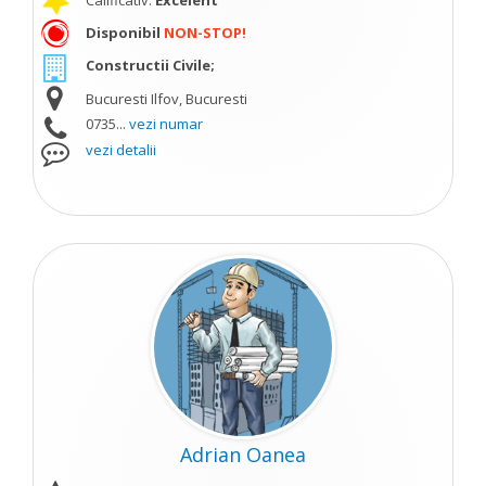
Calificativ:
Excelent
Disponibil
NON-STOP!
Constructii Civile;
Bucuresti Ilfov, Bucuresti
0735...
vezi numar
vezi detalii
Adrian Oanea