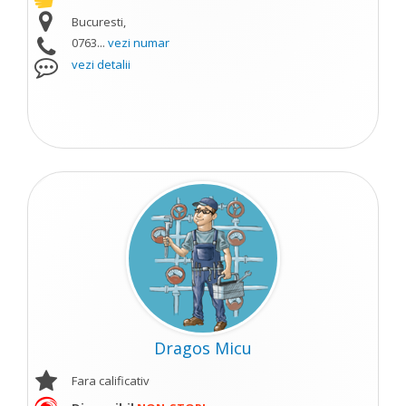
Bucuresti,
0763...
vezi numar
vezi detalii
Dragos Micu
Fara calificativ