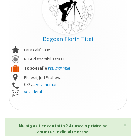
Bogdan Florin Titei
Fara calificativ
Nu e disponibil astazi!
Topografie
vezi mai mult
Ploiesti, Jud Prahova
0727...
vezi numar
vezi detalii
Cl
×
Nu ai gasit ce cautai in ? Arunca o privire pe
anunturile din alte orase!