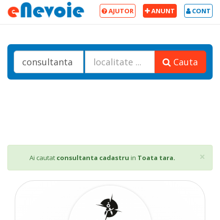
AJUTOR
ANUNT
CONT
Cauta
Cl
×
Ai cautat
consultanta cadastru
in
Toata tara.