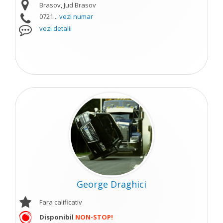
Brasov, Jud Brasov
0721...
vezi numar
vezi detalii
George Draghici
Fara calificativ
Disponibil
NON-STOP!