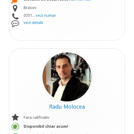
Brasov
0731...
vezi numar
vezi detalii
Radu Molocea
Fara calificativ
Disponibil chiar acum!