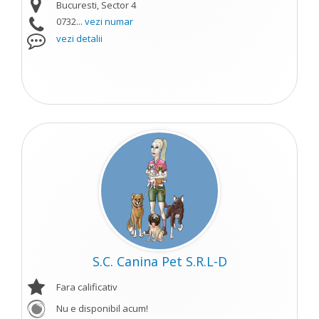
Bucuresti, Sector 4
0732...
vezi numar
vezi detalii
S.C. Canina Pet S.R.L-D
Fara calificativ
Nu e disponibil acum!