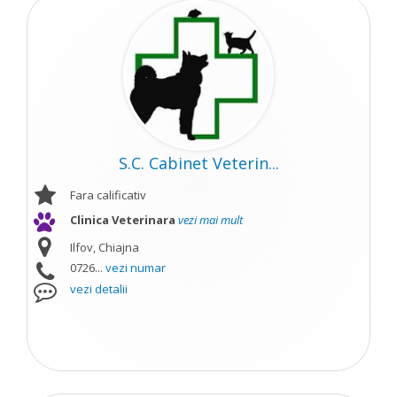
S.C. Cabinet Veterin...
Fara calificativ
Clinica Veterinara
vezi mai mult
Ilfov, Chiajna
0726...
vezi numar
vezi detalii