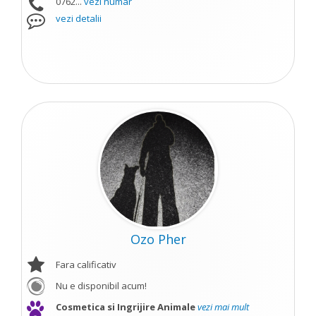
0762...
vezi numar
vezi detalii
Ozo Pher
Fara calificativ
Nu e disponibil acum!
Cosmetica si Ingrijire Animale
vezi mai mult