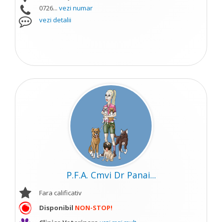
0726...
vezi numar
vezi detalii
P.F.A. Cmvi Dr Panai...
Fara calificativ
Disponibil
NON-STOP!