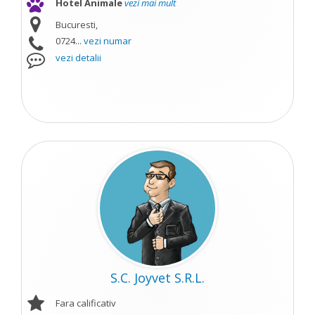
Hotel Animale
vezi mai mult
Bucuresti,
0724...
vezi numar
vezi detalii
S.C. Joyvet S.R.L.
Fara calificativ