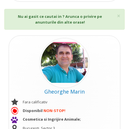
Cl
×
Nu ai gasit ce cautai in ? Arunca o privire pe
anunturile din alte orase!
Gheorghe Marin
Fara calificativ
Disponibil
NON-STOP!
Cosmetica si Ingrijire Animale;
Bucuresti, Sector 3