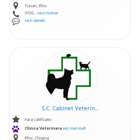
Tunari, Ilfov
0720...
vezi numar
vezi detalii
S.C. Cabinet Veterin...
Fara calificativ
Clinica Veterinara
vezi mai mult
Ilfov, Chiajna