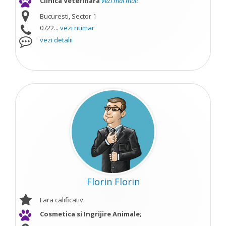
Clinica Veterinara
vezi mai mult
Bucuresti, Sector 1
0722...
vezi numar
vezi detalii
Florin Florin
Fara calificativ
Cosmetica si Ingrijire Animale;