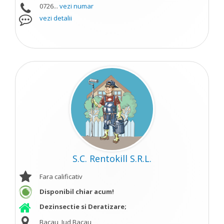
0726...
vezi numar
vezi detalii
S.C. Rentokill S.R.L.
Fara calificativ
Disponibil chiar acum!
Dezinsectie si Deratizare;
Bacau, Jud Bacau