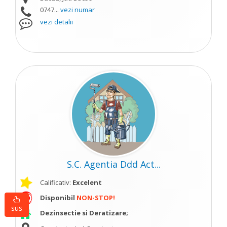
0747...
vezi numar
vezi detalii
S.C. Agentia Ddd Act...
Calificativ:
Excelent
Disponibil
NON-STOP!
sus
Dezinsectie si Deratizare;