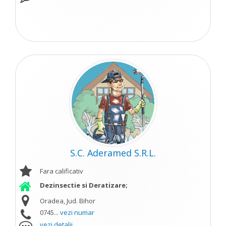
S.C. Aderamed S.R.L.
Fara calificativ
Dezinsectie si Deratizare;
Oradea, Jud. Bihor
0745...
vezi numar
vezi detalii