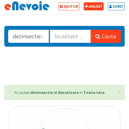
AJUTOR
ANUNT
CONT
Cauta
Cl
×
Ai cautat
dezinsectie si deratizare
in
Toata tara.