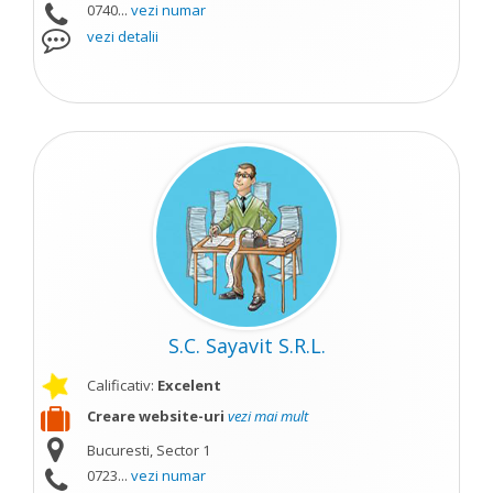
0740...
vezi numar
vezi detalii
S.C. Sayavit S.R.L.
Calificativ:
Excelent
Creare website-uri
vezi mai mult
Bucuresti, Sector 1
0723...
vezi numar