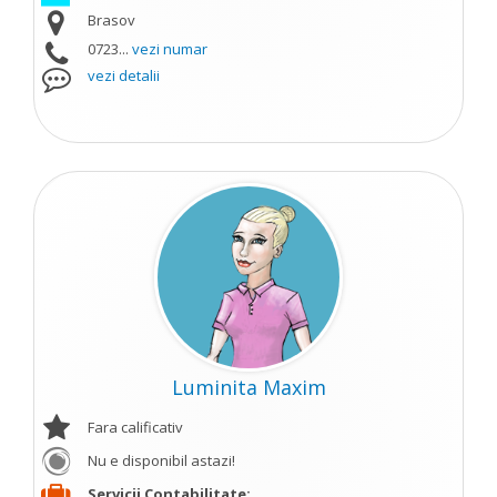
Brasov
0723...
vezi numar
vezi detalii
Luminita Maxim
Fara calificativ
Nu e disponibil astazi!
Servicii Contabilitate;