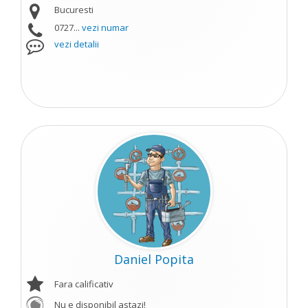
Bucuresti
0727...
vezi numar
vezi detalii
Daniel Popita
Fara calificativ
Nu e disponibil astazi!