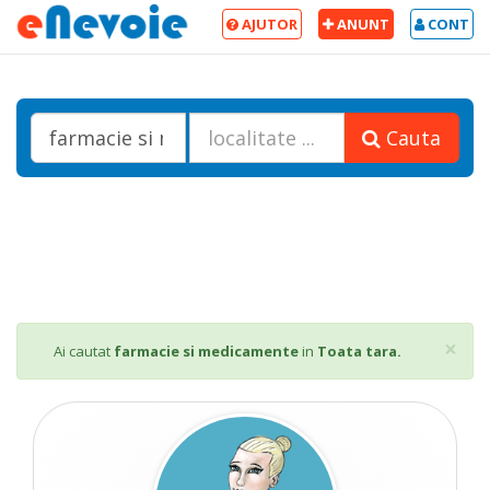
AJUTOR
ANUNT
CONT
Cauta
Cl
×
Ai cautat
farmacie si medicamente
in
Toata tara.