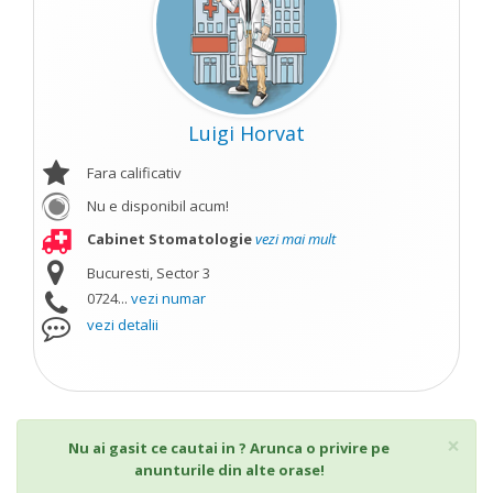
Luigi Horvat
Fara calificativ
Nu e disponibil acum!
Cabinet Stomatologie
vezi mai mult
Bucuresti, Sector 3
0724...
vezi numar
vezi detalii
Cl
×
Nu ai gasit ce cautai in ? Arunca o privire pe
anunturile din alte orase!