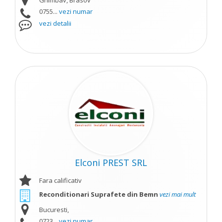
Ghimbav, Brasov
0755...
vezi numar
vezi detalii
Elconi PREST SRL
Fara calificativ
Reconditionari Suprafete din Bemn
vezi mai mult
Bucuresti,
0723...
vezi numar