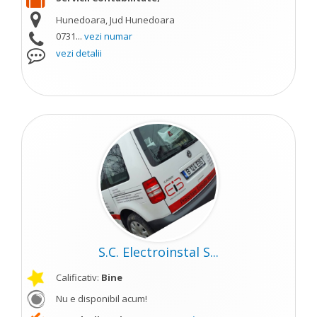
Hunedoara, Jud Hunedoara
0731...
vezi numar
vezi detalii
S.C. Electroinstal S...
Calificativ:
Bine
Nu e disponibil acum!