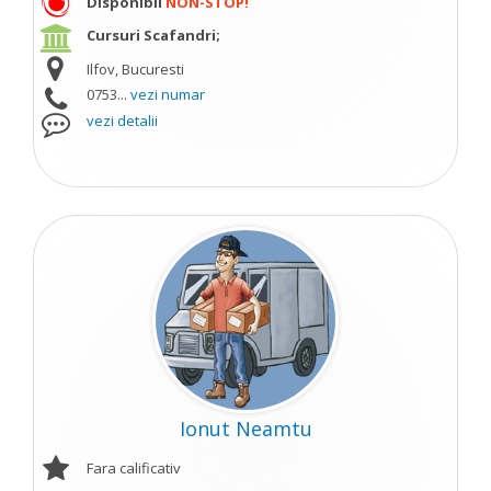
Disponibil
NON-STOP!
Cursuri Scafandri;
Ilfov, Bucuresti
0753...
vezi numar
vezi detalii
Ionut Neamtu
Fara calificativ