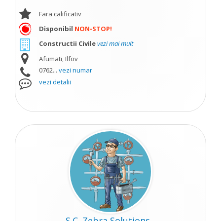
Fara calificativ
Disponibil
NON-STOP!
Constructii Civile
vezi mai mult
Afumati, Ilfov
0762...
vezi numar
vezi detalii
S.C. Zebra Solutions...