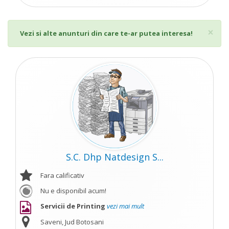
Cl
×
Vezi si alte anunturi din care te-ar putea interesa!
S.C. Dhp Natdesign S...
Fara calificativ
Nu e disponibil acum!
Servicii de Printing
vezi mai mult
Saveni, Jud Botosani