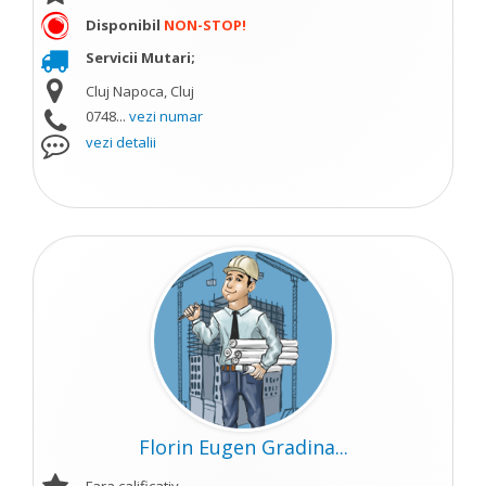
Disponibil
NON-STOP!
Servicii Mutari;
Cluj Napoca, Cluj
0748...
vezi numar
vezi detalii
Florin Eugen Gradina...