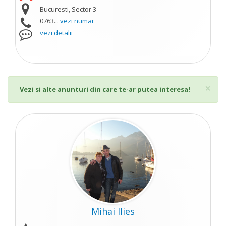
Bucuresti, Sector 3
0763...
vezi numar
vezi detalii
Cl
×
Vezi si alte anunturi din care te-ar putea interesa!
Mihai Ilies