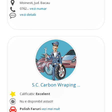
Moinesti, Jud. Bacau
0762...
vezi numar
vezi detalii
S.C. Carbon Wraping ...
Calificativ:
Excelent
Nu e disponibil astazi!
Polish Faruri
vezi mai mult