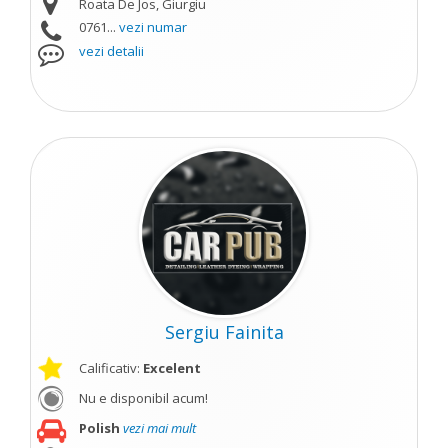
Roata De Jos, Giurgiu
0761...
vezi numar
vezi detalii
Sergiu Fainita
Calificativ:
Excelent
Nu e disponibil acum!
Polish
vezi mai mult