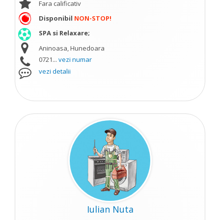
Fara calificativ
Disponibil
NON-STOP!
SPA si Relaxare;
Aninoasa, Hunedoara
0721...
vezi numar
vezi detalii
Iulian Nuta