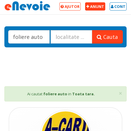
AJUTOR
ANUNT
CONT
Cauta
Cl
×
Ai cautat
foliere auto
in
Toata tara.