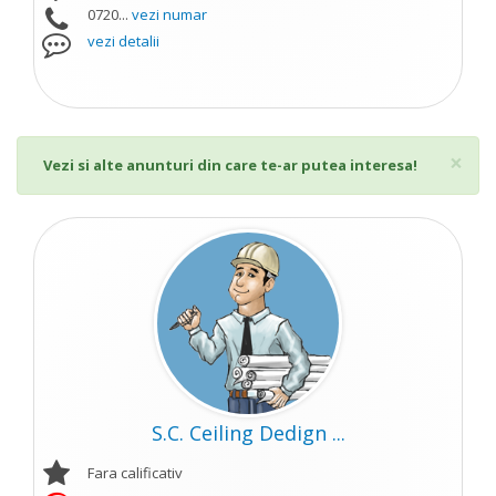
0720...
vezi numar
vezi detalii
Cl
×
Vezi si alte anunturi din care te-ar putea interesa!
S.C. Ceiling Dedign ...
Fara calificativ