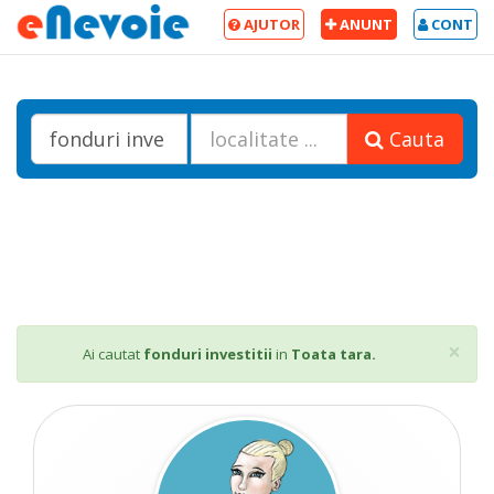
AJUTOR
ANUNT
CONT
Cauta
Cl
×
Ai cautat
fonduri investitii
in
Toata tara.