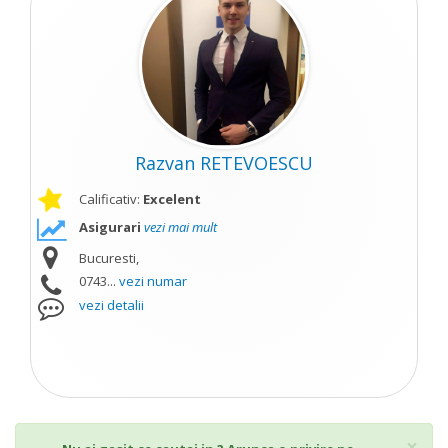
Razvan RETEVOESCU
Calificativ:
Excelent
Asigurari
vezi mai mult
Bucuresti,
0743...
vezi numar
vezi detalii
Cl
×