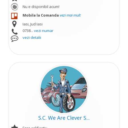
Nu e disponibil acum!
Mobila la Comanda
vezi mai mult
Iasi, Jud Iasi
0738...
vezi numar
vezi detalii
S.C. We Are Clever S...