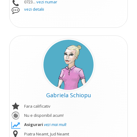
0723...
vezi numar
vezi detalii
Gabriela Schiopu
Fara calificativ
Nu e disponibil acum!
Asigurari
vezi mai mult
Piatra Neamt, Jud Neamt