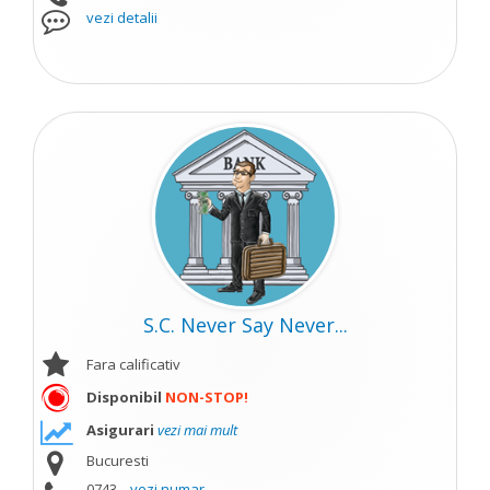
vezi detalii
S.C. Never Say Never...
Fara calificativ
Disponibil
NON-STOP!
Asigurari
vezi mai mult
Bucuresti
0743...
vezi numar