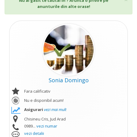
Nu ai gasit ce cautai in ? Arunca o privire pe
anunturile din alte orase!
Sonia Domingo
Fara calificativ
Nu e disponibil acum!
Asigurari
vezi mai mult
Chisineu Cris, Jud Arad
0989...
vezi numar
vezi detalii