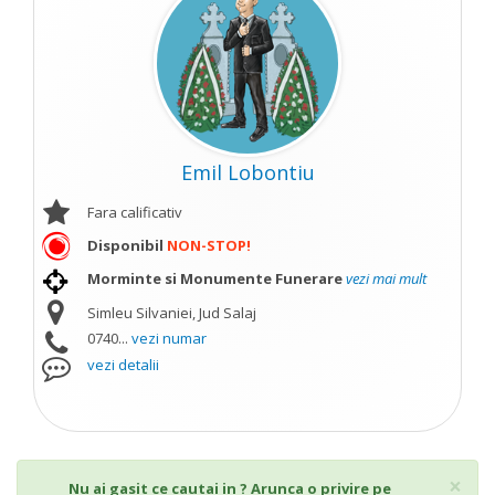
Emil Lobontiu
Fara calificativ
Disponibil
NON-STOP!
Morminte si Monumente Funerare
vezi mai mult
Simleu Silvaniei, Jud Salaj
0740...
vezi numar
vezi detalii
Cl
×
Nu ai gasit ce cautai in ? Arunca o privire pe