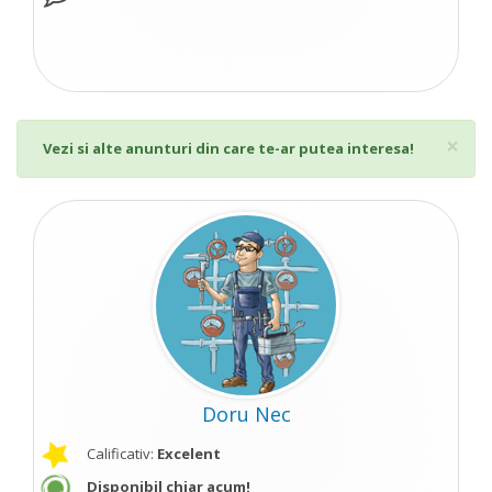
Cl
×
Vezi si alte anunturi din care te-ar putea interesa!
Doru Nec
Calificativ:
Excelent
Disponibil chiar acum!