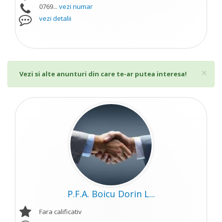
0769...
vezi numar
vezi detalii
Cl
×
Vezi si alte anunturi din care te-ar putea interesa!
P.F.A. Boicu Dorin L...
Fara calificativ