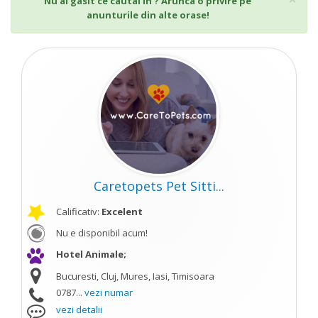
Nu ai gasit ce cautai in ? Arunca o privire pe
anunturile din alte orase!
Caretopets Pet Sitti...
Calificativ:
Excelent
Nu e disponibil acum!
Hotel Animale;
Bucuresti, Cluj, Mures, Iasi, Timisoara
0787...
vezi numar
vezi detalii