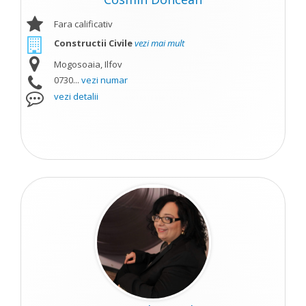
Fara calificativ
Constructii Civile
vezi mai mult
Mogosoaia, Ilfov
0730...
vezi numar
vezi detalii