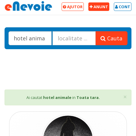
AJUTOR
ANUNT
CONT
Cauta
Cl
×
Ai cautat
hotel animale
in
Toata tara.