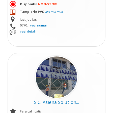
Disponibil
NON-STOP!
Tamplarie PVC
vezi mai mult
Iasi, Jud Iasi
0770...
vezi numar
vezi detalii
S.C. Asiena Solution...
Fara calificativ