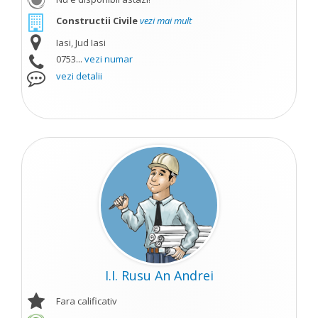
Constructii Civile
vezi mai mult
Iasi, Jud Iasi
0753...
vezi numar
vezi detalii
I.I. Rusu An Andrei
Fara calificativ