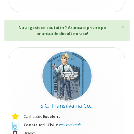
Cl
×
Nu ai gasit ce cautai in ? Arunca o privire pe
anunturile din alte orase!
S.C. Transilvania Co...
Calificativ:
Excelent
Constructii Civile
vezi mai mult
Brasov