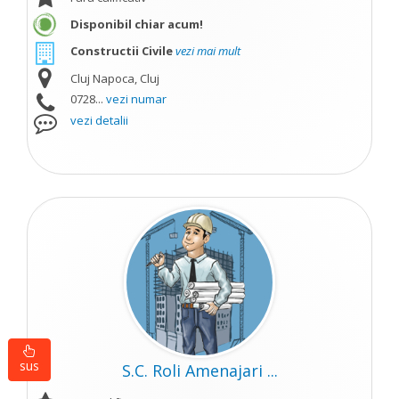
Disponibil chiar acum!
Constructii Civile
vezi mai mult
Cluj Napoca, Cluj
0728...
vezi numar
vezi detalii
sus
S.C. Roli Amenajari ...