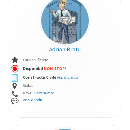
Adrian Bratu
Fara calificativ
Disponibil
NON-STOP!
Constructii Civile
vezi mai mult
Galati
0753...
vezi numar
vezi detalii