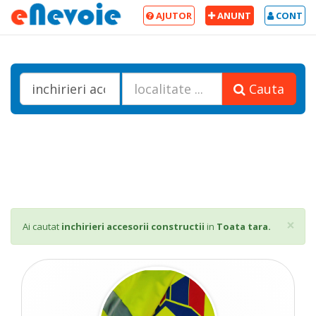
AJUTOR
ANUNT
CONT
Cauta
Cl
×
Ai cautat
inchirieri accesorii constructii
in
Toata tara.