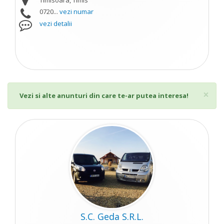
Timisoara, Timis
0720...
vezi numar
vezi detalii
Cl
×
Vezi si alte anunturi din care te-ar putea interesa!
S.C. Geda S.R.L.