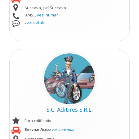
Suceava, Jud Suceava
0745...
vezi numar
vezi detalii
S.C. Aditires S.R.L.
Fara calificativ
Service Auto
vezi mai mult