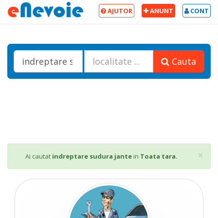
AJUTOR
ANUNT
CONT
Cauta
Cl
×
Ai cautat
indreptare sudura jante
in
Toata tara.