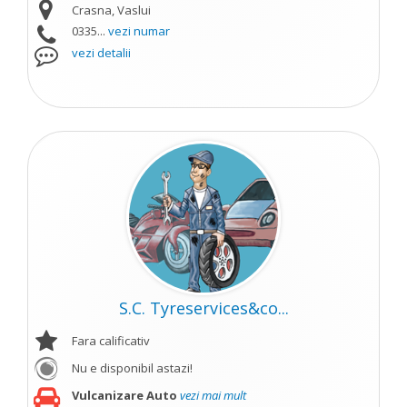
Crasna, Vaslui
0335...
vezi numar
vezi detalii
S.C. Tyreservices&co...
Fara calificativ
Nu e disponibil astazi!
Vulcanizare Auto
vezi mai mult