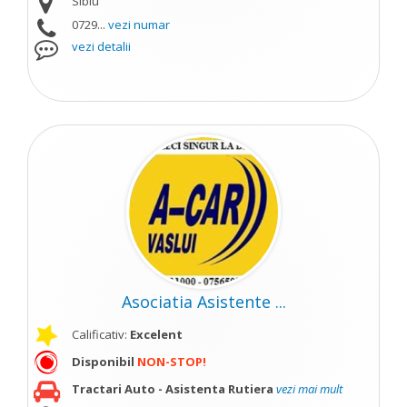
Sibiu
0729...
vezi numar
vezi detalii
Asociatia Asistente ...
Calificativ:
Excelent
Disponibil
NON-STOP!
Tractari Auto - Asistenta Rutiera
vezi mai mult