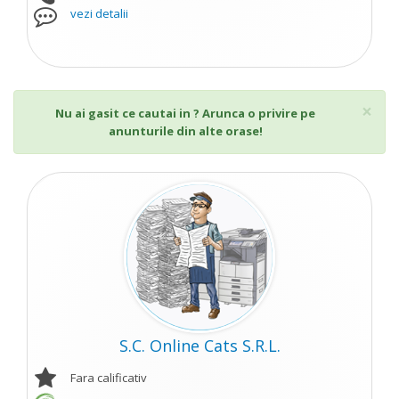
vezi detalii
Cl
×
Nu ai gasit ce cautai in ? Arunca o privire pe
anunturile din alte orase!
S.C. Online Cats S.R.L.
Fara calificativ