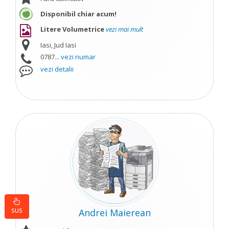
Disponibil chiar acum!
Litere Volumetrice
vezi mai mult
Iasi, Jud Iasi
0787...
vezi numar
vezi detalii
sus
Andrei Maierean