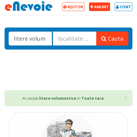
AJUTOR
ANUNT
CONT
Cauta
Cl
×
Ai cautat
litere volumetrice
in
Toata tara.