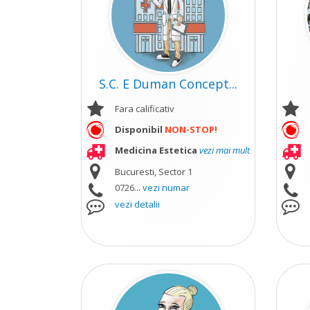
S.C. E Duman Concept...
Fara calificativ
Disponibil
NON-STOP!
Medicina Estetica
vezi mai mult
Bucuresti, Sector 1
0726...
vezi numar
vezi detalii