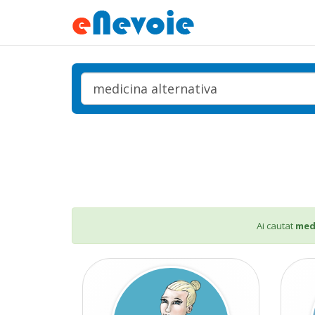
Ai cautat
med