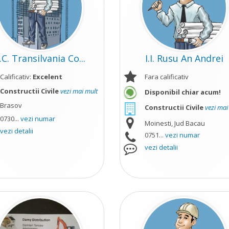
.C. Transilvania Co...
I.I. Rusu An Andrei
Calificativ:
Excelent
Fara calificativ
Constructii Civile
vezi mai mult
Disponibil chiar acum!
Brasov
Constructii Civile
vezi mai
0730...
vezi numar
Moinesti, Jud Bacau
vezi detalii
0751...
vezi numar
vezi detalii