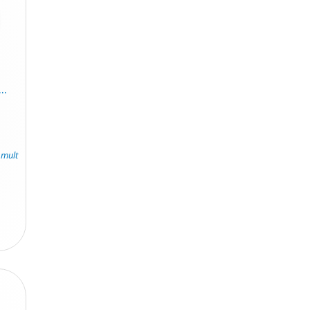
..
 mult