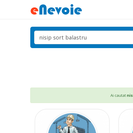
Ai cautat
nis