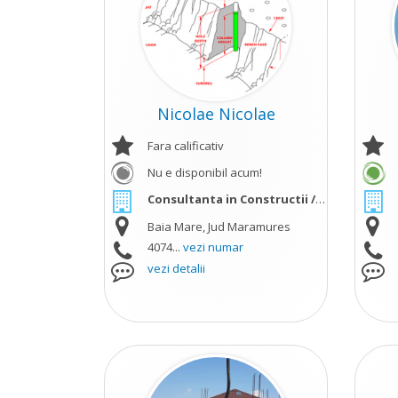
Nicolae Nicolae
Fara calificativ
Nu e disponibil acum!
Consultanta in Constructii / Proiectare
ve
Baia Mare, Jud Maramures
4074...
vezi numar
vezi detalii