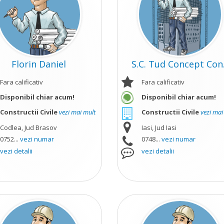
Florin Daniel
S.C. Tud Concept Con.
Fara calificativ
Fara calificativ
Disponibil chiar acum!
Disponibil chiar acum!
zi mai mult
Constructii Civile
vezi mai mult
Constructii Civile
vezi mai
Codlea, Jud Brasov
Iasi, Jud Iasi
0752...
vezi numar
0748...
vezi numar
vezi detalii
vezi detalii