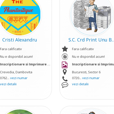
Cristi Alexandru
S.C. Crd Print Unu B..
Fara calificativ
Fara calificativ
Nu e disponibil acum!
Nu e disponibil acum!
ai mult
Inscriptionare si Imprimare Obiecte
vezi mai mult
Inscriptionare si Imprimare Obi
Crevedia, Dambovita
Bucuresti, Sector 6
0762...
vezi numar
0720...
vezi numar
vezi detalii
vezi detalii