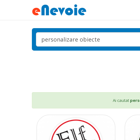
Ai cautat
pers