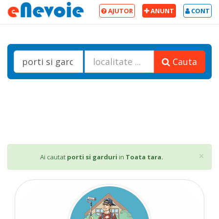
AJUTOR
ANUNT
CONT
Cauta
Cl
×
Ai cautat
porti si garduri
in
Toata tara.