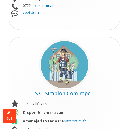
0722...
vezi numar
vezi detalii
S.C. Simplon Comimpe...
Fara calificativ
Disponibil chiar acum!
sus
Amenajari Exterioare
vezi mai mult