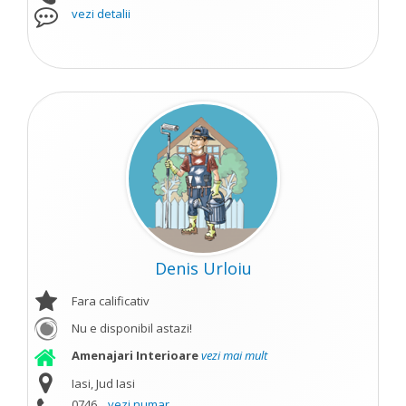
vezi detalii
Denis Urloiu
Fara calificativ
Nu e disponibil astazi!
Amenajari Interioare
vezi mai mult
Iasi, Jud Iasi
0746...
vezi numar