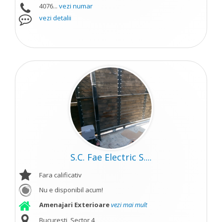
4076...
vezi numar
vezi detalii
S.C. Fae Electric S....
Fara calificativ
Nu e disponibil acum!
Amenajari Exterioare
vezi mai mult
Bucuresti, Sector 4