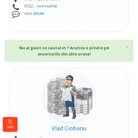
0722...
vezi numar
vezi detalii
Cl
×
Nu ai gasit ce cautai in ? Arunca o privire pe
anunturile din alte orase!
sus
Vlad Ciobanu