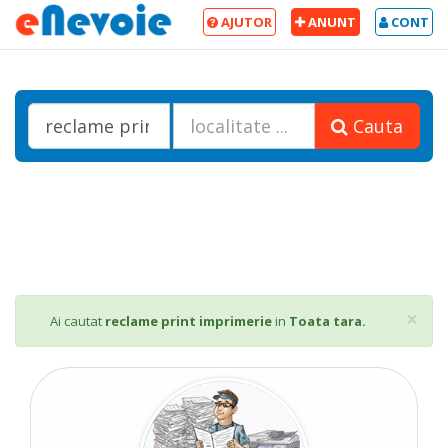
AJUTOR
ANUNT
CONT
Cauta
Cl
×
Ai cautat
reclame print imprimerie
in
Toata tara.