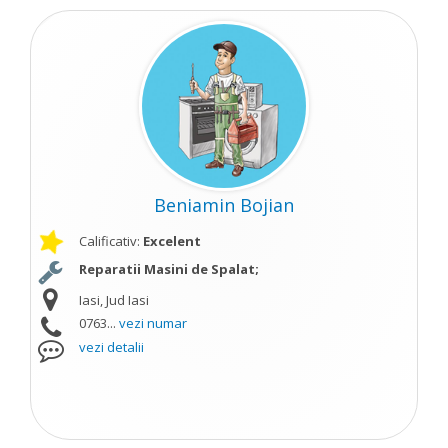
Beniamin Bojian
Calificativ:
Excelent
Reparatii Masini de Spalat;
Iasi, Jud Iasi
0763...
vezi numar
vezi detalii