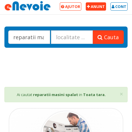
AJUTOR
ANUNT
CONT
Cauta
Cl
×
Ai cautat
reparatii masini spalat
in
Toata tara.