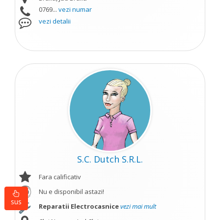
0769...
vezi numar
vezi detalii
S.C. Dutch S.R.L.
Fara calificativ
Nu e disponibil astazi!
sus
Reparatii Electrocasnice
vezi mai mult