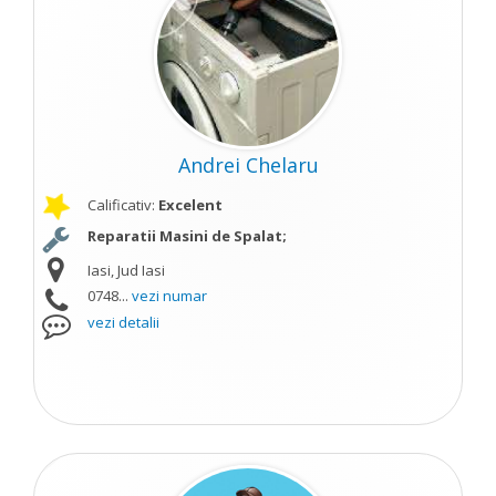
Andrei Chelaru
Calificativ:
Excelent
Reparatii Masini de Spalat;
Iasi, Jud Iasi
0748...
vezi numar
vezi detalii