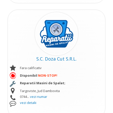
S.C. Doza Cut S.R.L.
Fara calificativ
Disponibil
NON-STOP!
Reparatii Masini de Spalat;
Targoviste, Jud Dambovita
0744...
vezi numar
vezi detalii