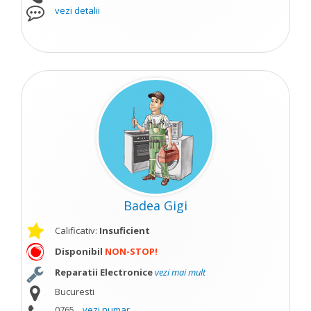
vezi detalii
Badea Gigi
Calificativ:
Insuficient
Disponibil
NON-STOP!
Reparatii Electronice
vezi mai mult
Bucuresti
0765...
vezi numar