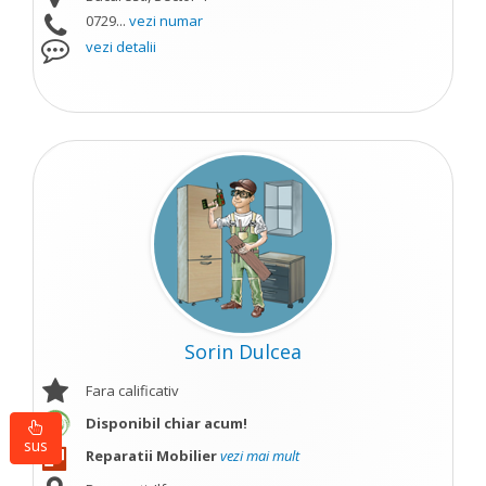
0729...
vezi numar
vezi detalii
Sorin Dulcea
Fara calificativ
Disponibil chiar acum!
sus
Reparatii Mobilier
vezi mai mult