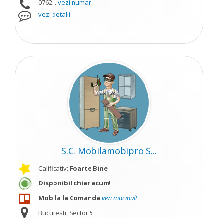
0762...
vezi numar
vezi detalii
S.C. Mobilamobipro S...
Calificativ:
Foarte Bine
Disponibil chiar acum!
Mobila la Comanda
vezi mai mult
Bucuresti, Sector 5