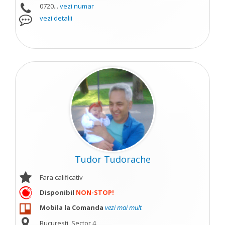
0720...
vezi numar
vezi detalii
Tudor Tudorache
Fara calificativ
Disponibil
NON-STOP!
Mobila la Comanda
vezi mai mult
Bucuresti, Sector 4