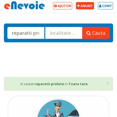
AJUTOR
ANUNT
CONT
Cauta
Cl
×
Ai cautat
reparatii prelate
in
Toata tara.