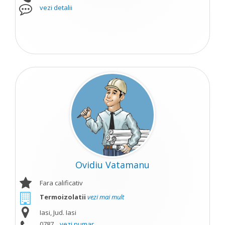
vezi detalii
Ovidiu Vatamanu
Fara calificativ
Termoizolatii
vezi mai mult
Iasi, Jud. Iasi
0787...
vezi numar