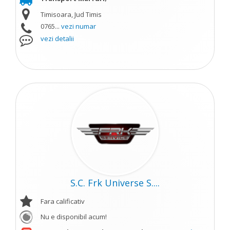
Timisoara, Jud Timis
0765...
vezi numar
vezi detalii
S.C. Frk Universe S....
Fara calificativ
Nu e disponibil acum!