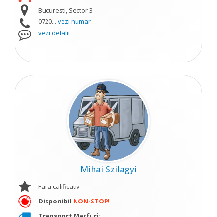
Bucuresti, Sector 3
0720...
vezi numar
vezi detalii
Mihai Szilagyi
Fara calificativ
Disponibil
NON-STOP!
Transport Marfuri;