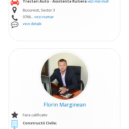
Tractari Auto - Asistenta Rutiera
vezi mai mult
Bucuresti, Sector 3
0766...
vezi numar
vezi detalii
Florin Marginean
Fara calificativ
Constructii Civile;