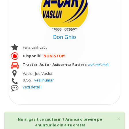
Don Ghio
Fara calificativ
Disponibil
NON-STOP!
Tractari Auto - Asistenta Rutiera
vezi mai mult
Vaslui, Jud Vaslui
0756...
vezi numar
vezi detalii
Cl
×
Nu ai gasit ce cautai in ? Arunca o privire pe
anunturile din alte orase!