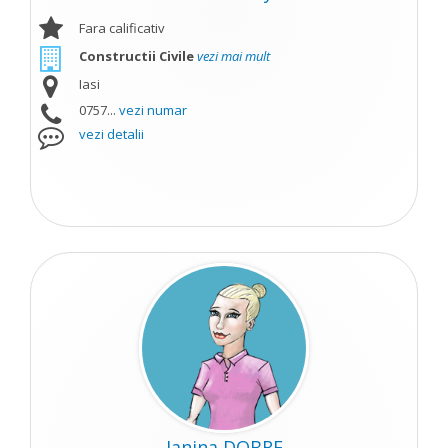
Fara calificativ
Constructii Civile
vezi mai mult
Iasi
0757...
vezi numar
vezi detalii
Janina DOBRE