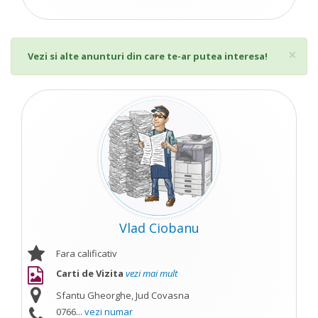
Cl
×
Vezi si alte anunturi din care te-ar putea interesa!
Vlad Ciobanu
Fara calificativ
Carti de Vizita
vezi mai mult
Sfantu Gheorghe, Jud Covasna
0766...
vezi numar