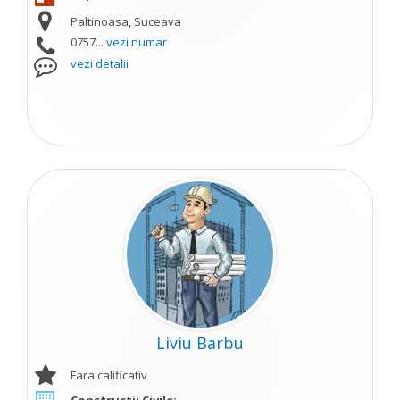
Paltinoasa, Suceava
0757...
vezi numar
vezi detalii
Liviu Barbu
Fara calificativ