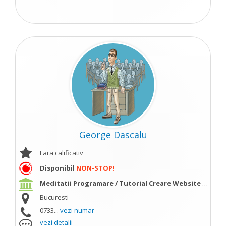
George Dascalu
Fara calificativ
Disponibil
NON-STOP!
Meditatii Programare / Tutorial Creare Website
vezi mai
Bucuresti
0733...
vezi numar
vezi detalii