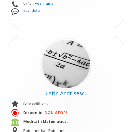
0745...
vezi numar
vezi detalii
Iustin Andrisescu
Fara calificativ
Disponibil
NON-STOP!
Meditatii Matematica;
Botosani, Jud. Botosani