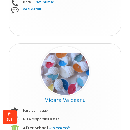
0728...
vezi numar
vezi detalii
Mioara Vaideanu
Fara calificativ
sus
Nu e disponibil astazi!
After School
vezi mai mult