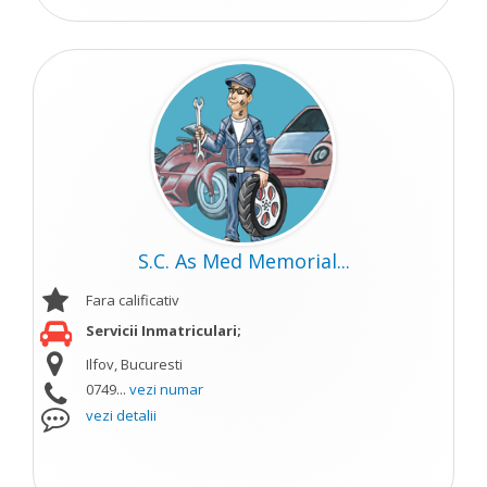
S.C. As Med Memorial...
Fara calificativ
Servicii Inmatriculari;
Ilfov, Bucuresti
0749...
vezi numar
vezi detalii