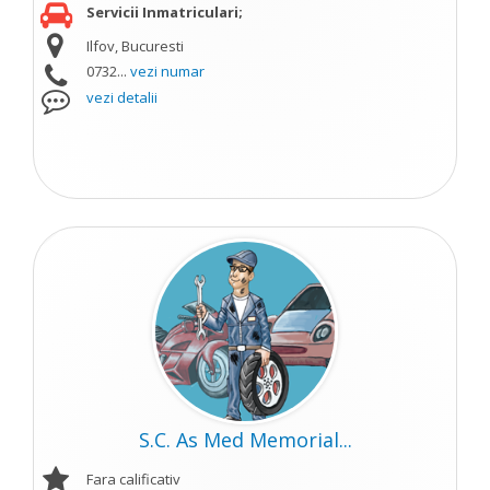
Servicii Inmatriculari;
Ilfov, Bucuresti
0732...
vezi numar
vezi detalii
S.C. As Med Memorial...
Fara calificativ