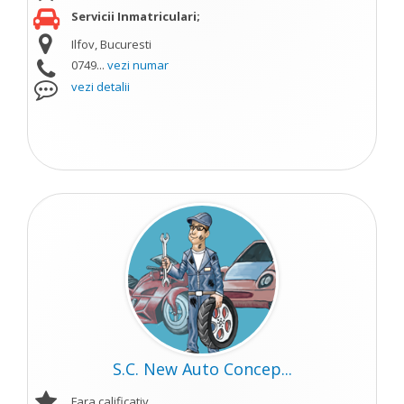
Servicii Inmatriculari;
Ilfov, Bucuresti
0749...
vezi numar
vezi detalii
S.C. New Auto Concep...
Fara calificativ