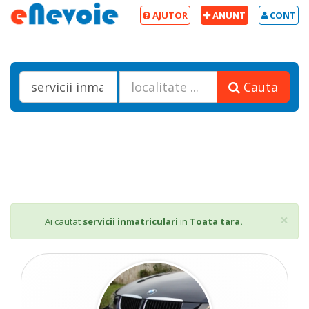
AJUTOR
ANUNT
CONT
Cauta
Cl
×
Ai cautat
servicii inmatriculari
in
Toata tara.