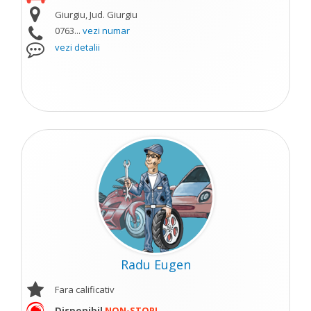
Giurgiu, Jud. Giurgiu
0763...
vezi numar
vezi detalii
Radu Eugen
Fara calificativ
Disponibil
NON-STOP!