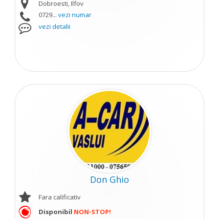
Dobroesti, Ilfov
0729...
vezi numar
vezi detalii
Don Ghio
Fara calificativ
Disponibil
NON-STOP!