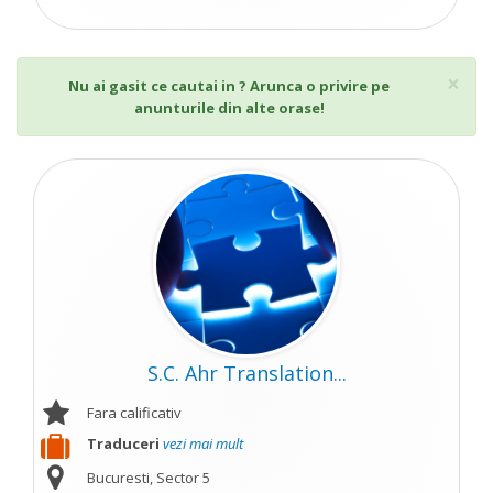
Cl
×
Nu ai gasit ce cautai in ? Arunca o privire pe
anunturile din alte orase!
S.C. Ahr Translation...
Fara calificativ
Traduceri
vezi mai mult
Bucuresti, Sector 5