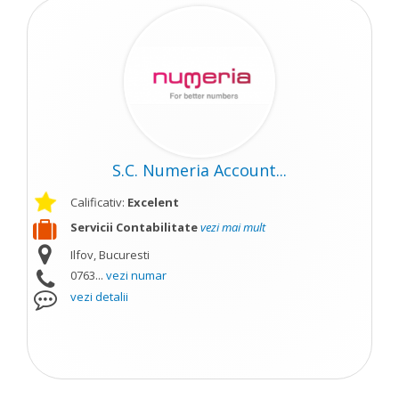
S.C. Numeria Account...
Calificativ:
Excelent
Servicii Contabilitate
vezi mai mult
Ilfov, Bucuresti
0763...
vezi numar
vezi detalii