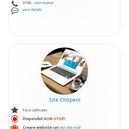
0748...
vezi numar
vezi detalii
Site Otopeni
Fara calificativ
Disponibil
NON-STOP!
Creare website-uri
vezi mai mult