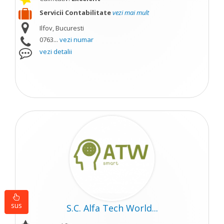
Servicii Contabilitate
vezi mai mult
Ilfov, Bucuresti
0763...
vezi numar
vezi detalii
sus
S.C. Alfa Tech World...