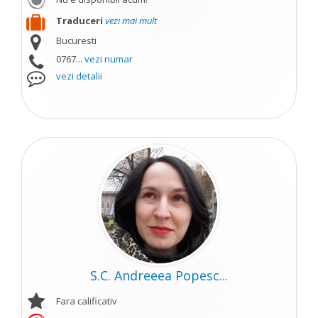
Traduceri
vezi mai mult
Bucuresti
0767...
vezi numar
vezi detalii
S.C. Andreeea Popesc...
Fara calificativ