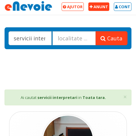
AJUTOR
ANUNT
CONT
Cauta
Cl
×
Ai cautat
servicii interpretari
in
Toata tara.