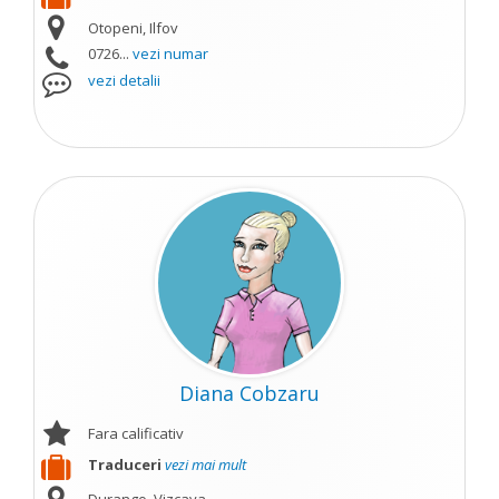
Otopeni, Ilfov
0726...
vezi numar
vezi detalii
Diana Cobzaru
Fara calificativ
Traduceri
vezi mai mult