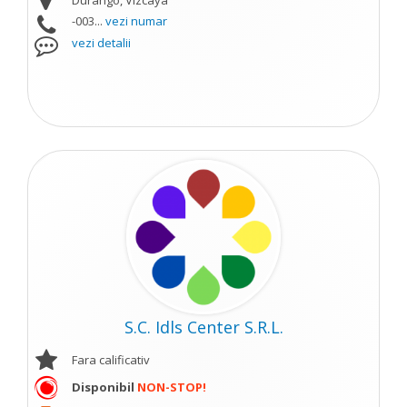
Durango, Vizcaya
-003...
vezi numar
vezi detalii
S.C. Idls Center S.R.L.
Fara calificativ
Disponibil
NON-STOP!