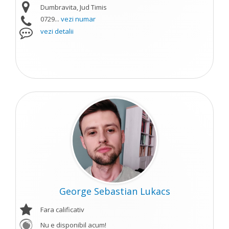
Dumbravita, Jud Timis
0729...
vezi numar
vezi detalii
George Sebastian Lukacs
Fara calificativ
Nu e disponibil acum!