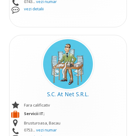
0743...
vezi numar
vezi detalii
S.C. At Net S.R.L.
Fara calificativ
Servicii IT;
Brusturoasa, Bacau
0753...
vezi numar