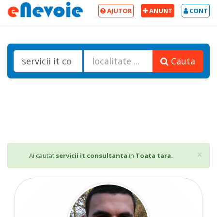
AJUTOR
ANUNT
CONT
Cauta
Cl
×
Ai cautat
servicii it consultanta
in
Toata tara.