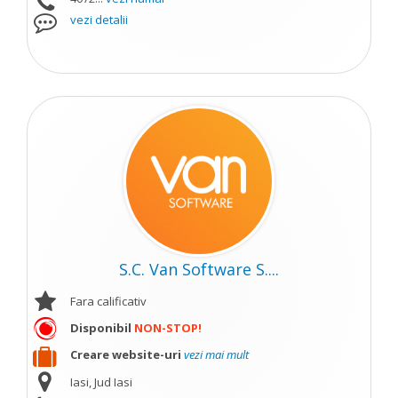
vezi detalii
S.C. Van Software S....
Fara calificativ
Disponibil
NON-STOP!
Creare website-uri
vezi mai mult
Iasi, Jud Iasi