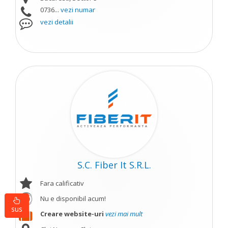
0736...
vezi numar
vezi detalii
S.C. Fiber It S.R.L.
Fara calificativ
Nu e disponibil acum!
sus
Creare website-uri
vezi mai mult