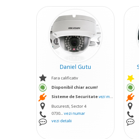
Daniel Gutu
Fara calificativ
Disponibil chiar acum!
Sisteme de Securitate
vezi mai mult
Bucuresti, Sector 4
0730...
vezi numar
vezi detalii