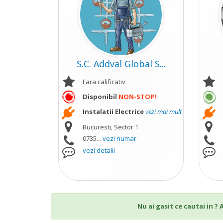
S.C. Addval Global S...
Fara calificativ
Disponibil
NON-STOP!
Instalatii Electrice
vezi mai mult
Bucuresti, Sector 1
0735...
vezi numar
vezi detalii
Nu ai gasit ce cautai in ?