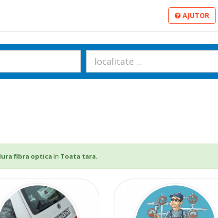
AJUTOR
ura fibra optica
in
Toata tara.