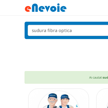
Ai cautat
sud