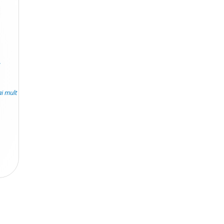
.
ai mult