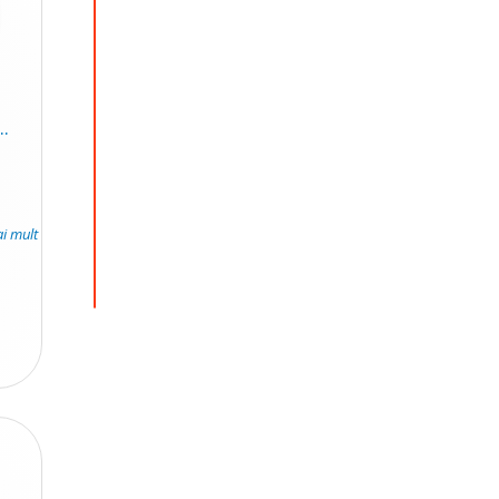
.
ai mult