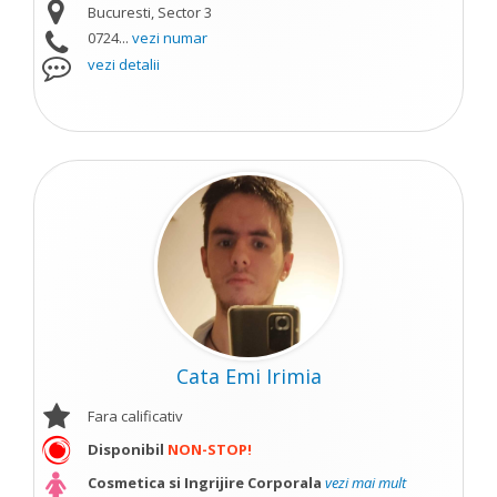
Bucuresti, Sector 3
0724...
vezi numar
vezi detalii
Cata Emi Irimia
Fara calificativ
Disponibil
NON-STOP!
Cosmetica si Ingrijire Corporala
vezi mai mult