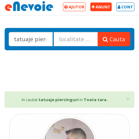
AJUTOR
ANUNT
CONT
Cauta
Cl
×
Ai cautat
tatuaje piercinguri
in
Toata tara.