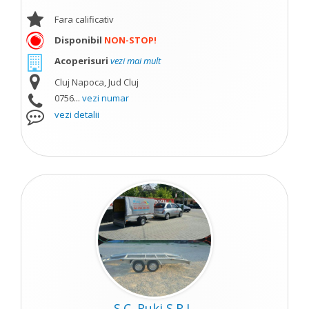
Fara calificativ
Disponibil
NON-STOP!
Acoperisuri
vezi mai mult
Cluj Napoca, Jud Cluj
0756...
vezi numar
vezi detalii
S.C. Ruki S.R.L.