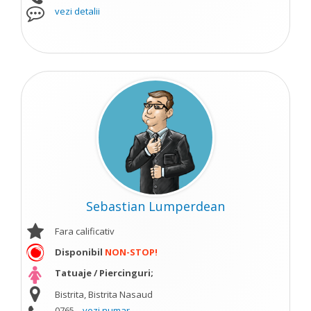
vezi detalii
Sebastian Lumperdean
Fara calificativ
Disponibil
NON-STOP!
Tatuaje / Piercinguri;
Bistrita, Bistrita Nasaud
0765...
vezi numar