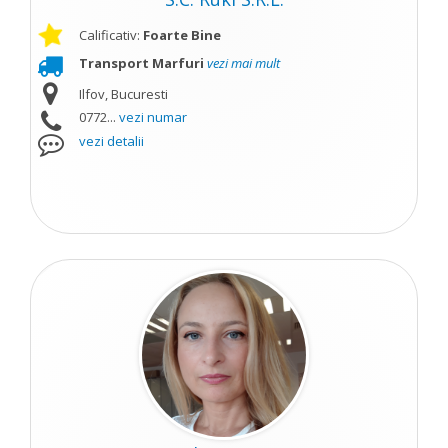
Calificativ:
Foarte Bine
Transport Marfuri
vezi mai mult
Ilfov, Bucuresti
0772...
vezi numar
vezi detalii