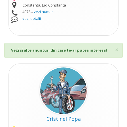
Constanta, Jud Constanta
4072...
vezi numar
vezi detalii
Cl
×
Vezi si alte anunturi din care te-ar putea interesa!
Cristinel Popa