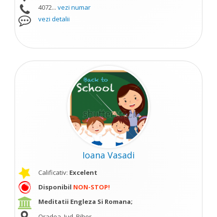
4072...
vezi numar
vezi detalii
Ioana Vasadi
Calificativ:
Excelent
Disponibil
NON-STOP!
Meditatii Engleza Si Romana;
Oradea, Jud. Bihor