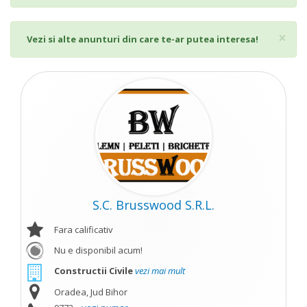
Cl
×
Vezi si alte anunturi din care te-ar putea interesa!
S.C. Brusswood S.R.L.
Fara calificativ
Nu e disponibil acum!
Constructii Civile
vezi mai mult
Oradea, Jud Bihor