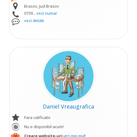
Brasov, Jud Brasov
0739...
vezi numar
vezi detalii
Daniel Vreaugrafica
Fara calificativ
Nu e disponibil acum!
Creare website-uri
vezi mai mult