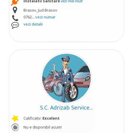
Instalatii Sanitare
vezi mai mult
Brasov, Jud Brasov
0762...
vezi numar
vezi detalii
S.C. Adrizab Service...
Calificativ:
Excelent
Nu e disponibil acum!