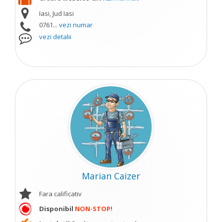
Iasi, Jud Iasi
0761...
vezi numar
vezi detalii
Marian Caizer
Fara calificativ
Disponibil
NON-STOP!