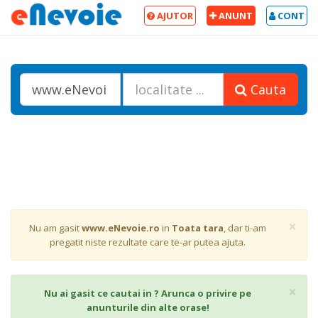
AJUTOR
ANUNT
CONT
Cauta
Cl
×
Nu am gasit
www.eNevoie.ro
in
Toata tara
, dar ti-am
pregatit niste rezultate care te-ar putea ajuta.
Cl
×
Nu ai gasit ce cautai in ? Arunca o privire pe
anunturile din alte orase!