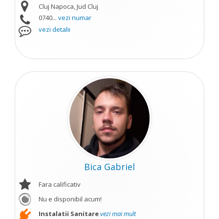
Cluj Napoca, Jud Cluj
0740...
vezi numar
vezi detalii
Bica Gabriel
Fara calificativ
Nu e disponibil acum!
Instalatii Sanitare
vezi mai mult