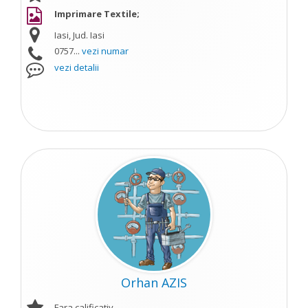
Imprimare Textile;
Iasi, Jud. Iasi
0757...
vezi numar
vezi detalii
Orhan AZIS
Fara calificativ