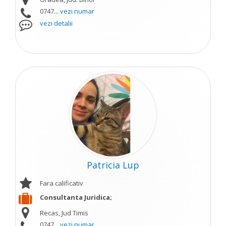
0747...
vezi numar
vezi detalii
Patricia Lup
Fara calificativ
Consultanta Juridica;
Recas, Jud Timis
0747...
vezi numar