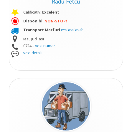
Radu Fetcu
Calificativ:
Excelent
Disponibil
NON-STOP!
Transport Marfuri
vezi mai mult
Iasi, Jud Iasi
0724...
vezi numar
vezi detalii