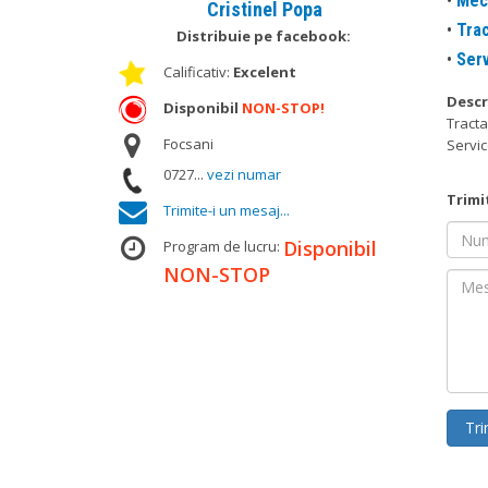
•
Mec
Cristinel Popa
•
Trac
Distribuie pe facebook:
•
Ser
Calificativ:
Excelent
Descr
Disponibil
NON-STOP!
Tracta
Focsani
Servic
0727...
vezi numar
Trimi
Trimite-i un mesaj...
Nume
Disponibil
Program de lucru:
NON-STOP
Mesaj
Tri