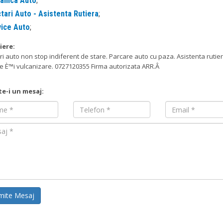
anica Auto
;
tari Auto - Asistenta Rutiera
;
vice Auto
;
iere:
ri auto non stop indiferent de stare. Parcare auto cu paza. Asistenta rutier
e È™i vulcanizare. 0727120355 Firma autorizata ARR.Â
te-i un mesaj:
Nume
Email
mite Mesaj