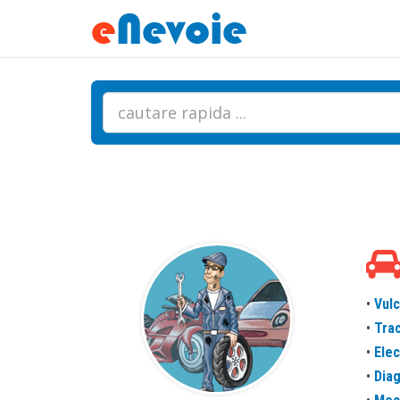
•
Vulc
•
Trac
•
Elec
•
Dia