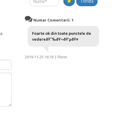
Name
Trimite
Numar Comentarii: 1
a.
Foarte ok din toate punctele de
vedereðŸ˜‰ðŸ•›ðŸ’µðŸ¤
2019-11-25 16:16 | Florin