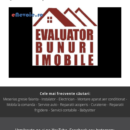
Cele mai frecvente căutari:
Meserias gresie faianta
-
Instalator
-
Electrician
-
Montare aparat aer conditionat
-
Mobila la comanda
-
Service auto
-
Reparatii acoperis
-
Curatenie
-
Reparatii
frigidere
-
Servicii contabile
-
Babysitter