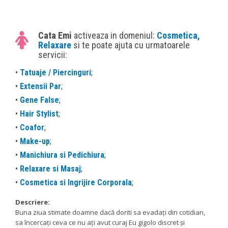
Cata Emi
activeaza in domeniul:
Cosmetica,
Relaxare
si te poate ajuta cu urmatoarele
servicii:
•
Tatuaje / Piercinguri
;
•
Extensii Par
;
•
Gene False
;
•
Hair Stylist
;
•
Coafor
;
•
Make-up
;
•
Manichiura si Pedichiura
;
•
Relaxare si Masaj
;
•
Cosmetica si Ingrijire Corporala
;
Descriere:
Buna ziua stimate doamne dacă doriti sa evadați din cotidian,
sa încercați ceva ce nu ați avut curaj Eu gigolo discret și