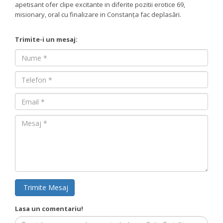
apetisant ofer clipe excitante in diferite pozitii erotice 69,
misionary, oral cu finalizare in Constanța fac deplasări.
Trimite-i un mesaj:
Nume
Nume
Email
Mesaj
Trimite Mesaj
Lasa un comentariu!