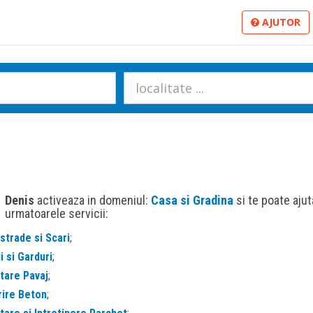
AJUTOR
Denis
activeaza in domeniul:
Casa si Gradina
si te poate ajut
urmatoarele servicii:
strade si Scari
;
i si Garduri
;
tare Pavaj
;
rire Beton
;