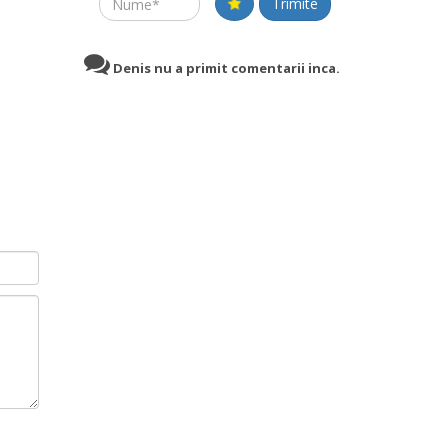
Name
Trimite
Denis nu a primit comentarii inca.