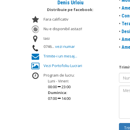
•
Mont
Denis Urloiu
•
Amen
Distribuie pe facebook:
•
Cons
Fara calificativ
•
Ter
Nu e disponibil astazi!
•
Desi
Iasi
•
Amen
0746...
vezi numar
•
Amen
Trimite-i un mesaj...
Vezi Portofoliu Lucrari
Trimi
Program de lucru:
Nume
Luni - Vineri:
00:00
23:00
Mesaj
Duminica:
07:00
14:00
Tri