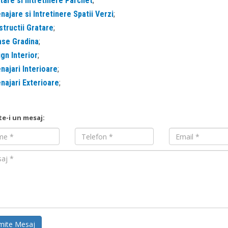
are si Intretinere Parchet
;
ajare si Intretinere Spatii Verzi
;
tructii Gratare
;
ase Gradina
;
gn Interior
;
ajari Interioare
;
ajari Exterioare
;
te-i un mesaj:
Nume
Email
mite Mesaj