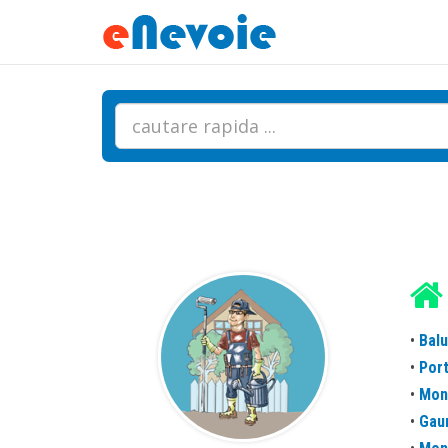
•
Balu
•
Port
•
Mon
•
Gau