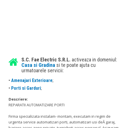
S.C. Fae Electric S.R.L.
activeaza in domeniul:
Casa si Gradina
si te poate ajuta cu
urmatoarele servicii:
•
Amenajari Exterioare
;
•
Porti si Garduri
;
Descriere:
REPARATII AUTOMATIZARE PORTI
Firma specializata instalam- montam, executam in regim de
urgenta service automatizari porti, automatizari usi deÂ garaj,
bariere acces zone private, turnicheti acces personal. Asiguram